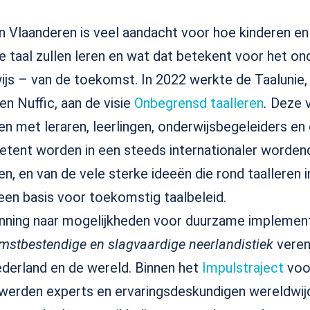
n Vlaanderen is veel aandacht voor hoe kinderen e
 taal zullen leren en wat dat betekent voor het on
ijs – van de toekomst. In 2022 werkte de Taalunie
en Nuffic, aan de visie
Onbegrensd taalleren
.
Deze v
n met leraren, leerlingen, onderwijsbegeleiders e
tent worden in een steeds internationaler worden
en, en van de vele sterke ideeën die rond taalleren
 een basis voor toekomstig taalbeleid.
nning naar mogelijkheden voor duurzame implement
mstbestendige en slagvaardige neerlandistiek
veren
derland en de wereld. Binnen het
Impulstraject
voor
k werden experts en ervaringsdeskundigen wereldw