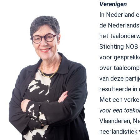
Verenigen
In Nederland e
de Nederlandse
het taalonderw
Stichting NOB 
voor gesprekke
over taalcompe
van deze partij
resulteerde in
Met een verke
voor een toeko
Vlaanderen, Ne
neerlandistie