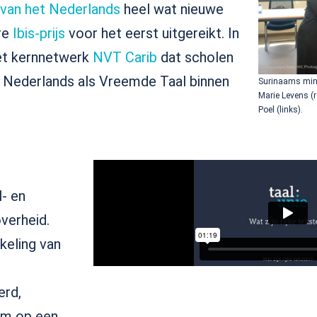
van het Nederlands
heel wat nieuwe
ire
Ibis-prijs
voor het eerst uitgereikt. In
het kernnetwerk
NVT Carib
dat scholen
s Nederlands als Vreemde Taal binnen
Surinaams mini
Marie Levens (
Poel (links).
l- en
verheid.
keling van
erd,
om op een