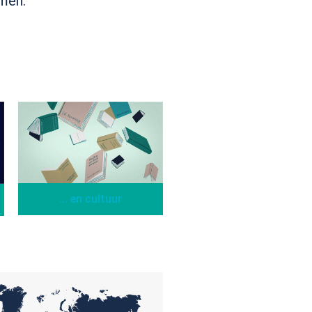
men.
... en cultuur