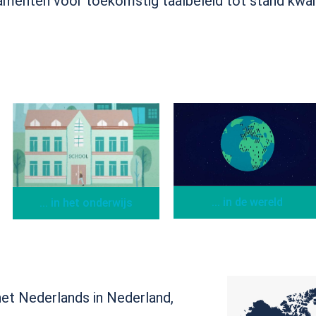
amenten voor toekomstig taalbeleid tot stand kwa
... in de wereld
... in het onderwijs
het Nederlands in Nederland,